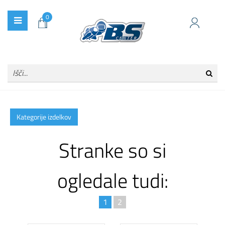
0
Kategorije izdelkov
Stranke so si
ogledale tudi:
1
2