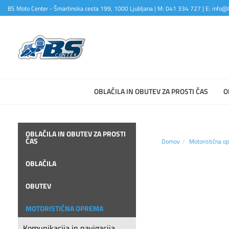
BS Moto Center - Šmartinska cesta 199, 1000 Ljubljana | M: 041 334 727 | E: info@b
OBLAČILA IN OBUTEV ZA PROSTI ČAS
O
OBLAČILA IN OBUTEV ZA PROSTI
ČAS
Domov
Motoristična o
OBLAČILA
OBUTEV
MOTORISTIČNA OPREMA
Komunikacija in navigacija