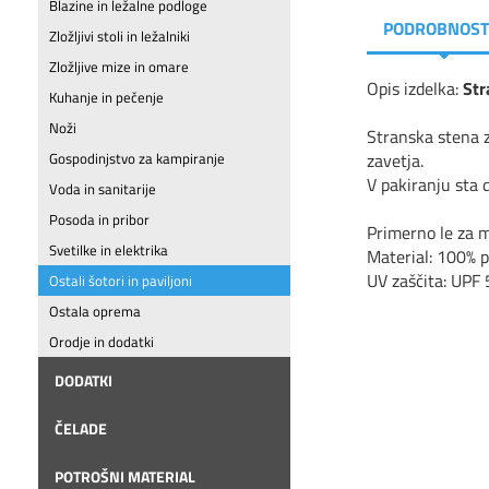
Blazine in ležalne podloge
PODROBNOST
Zložljivi stoli in ležalniki
Zložljive mize in omare
Opis izdelka:
Str
Kuhanje in pečenje
Noži
Stranska stena z
zavetja.
Gospodinjstvo za kampiranje
V pakiranju sta d
Voda in sanitarije
Posoda in pribor
Primerno le za 
Svetilke in elektrika
Material: 100% p
UV zaščita: UPF
Ostali šotori in paviljoni
Ostala oprema
Orodje in dodatki
DODATKI
ČELADE
POTROŠNI MATERIAL