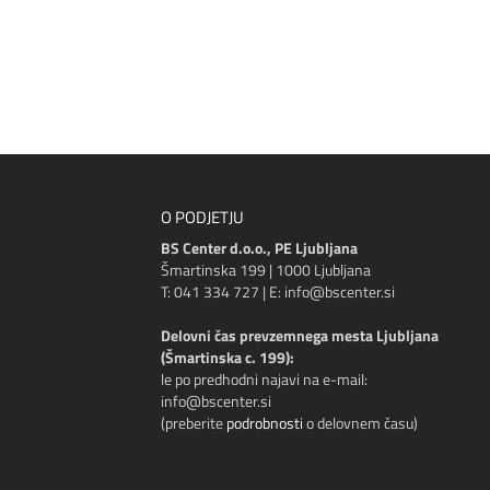
O PODJETJU
BS Center d.o.o., PE Ljubljana
Šmartinska 199 | 1000 Ljubljana
T: 041 334 727 | E: info@bscenter.si
Delovni čas prevzemnega mesta Ljubljana
(Šmartinska c. 199):
le po predhodni najavi na e-mail:
info@bscenter.si
(preberite
podrobnosti
o delovnem času)