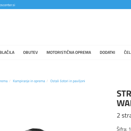
scenter.si
BLAČILA
OBUTEV
MOTORISTIČNA OPREMA
DODATKI
ČEL
prema
Kampiranje in oprema
Ostali šotori in paviljoni
STR
WA
2 str
Šifra: