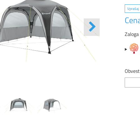
Vprašaj 
Cena
Zaloga
Obvesti