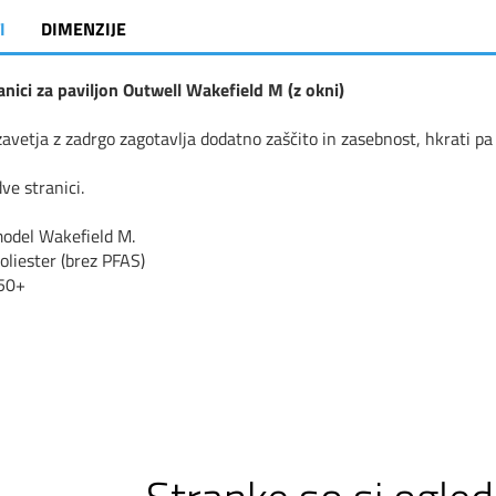
I
DIMENZIJE
anici za paviljon Outwell Wakefield M (z okni)
avetja z zadrgo zagotavlja dodatno zaščito in zasebnost, hkrati pa
ve stranici.
model Wakefield M.
oliester (brez PFAS)
 50+