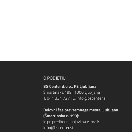
O PODJETJU
BS Center d.o.o., PE Ljubljana
Šmartinska 199 | 1000 Ljubljana
T: 041 334 727 | E: info@bscenter.si
Delovni čas prevzemnega mesta Ljubljana
(Šmartinska c. 199):
le po predhodni najavi na e-mail:
info@bscenter.si