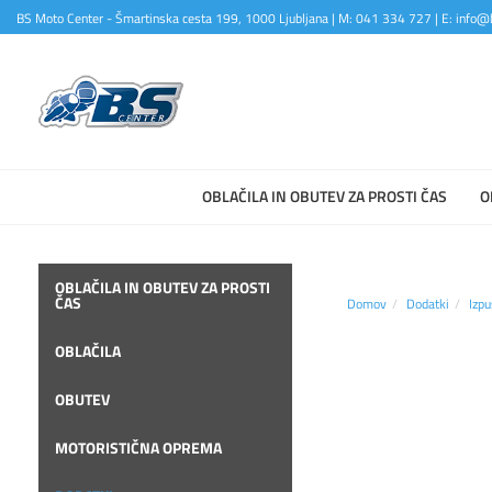
BS Moto Center - Šmartinska cesta 199, 1000 Ljubljana | M: 041 334 727 | E: info@b
OBLAČILA IN OBUTEV ZA PROSTI ČAS
O
OBLAČILA IN OBUTEV ZA PROSTI
ČAS
Domov
Dodatki
Izpu
OBLAČILA
OBUTEV
MOTORISTIČNA OPREMA