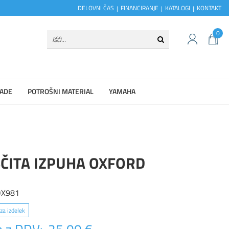
DELOVNI ČAS
FINANCIRANJE
KATALOGI
KONTAKT
0
ADE
POTROŠNI MATERIAL
YAMAHA
ČITA IZPUHA OXFORD
OX981
za izdelek