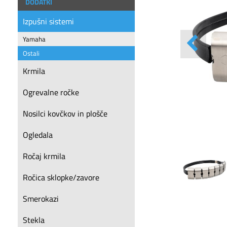
DODATKI
Izpušni sistemi
Yamaha
Ostali
Krmila
Ogrevalne ročke
Nosilci kovčkov in plošče
Ogledala
Ročaj krmila
Ročica sklopke/zavore
Smerokazi
Stekla