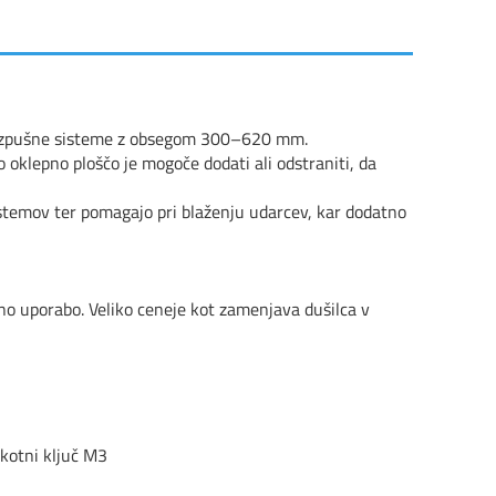
e izpušne sisteme z obsegom 300
–620 mm.
 oklepno ploščo je mogoče dodati ali odstraniti, da
sistemov ter pomagajo pri blaženju udarcev, kar dodatno
no uporabo. Veliko ceneje kot zamenjava dušilca v
okotni ključ M3