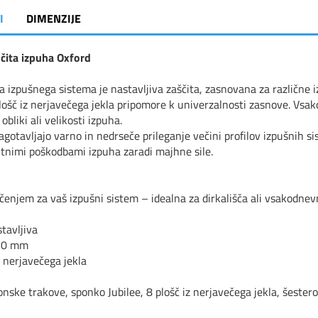
I
DIMENZIJE
šč
ita izpuha Oxford
a izpušnega sistema je nastavljiva zaščita, zasnovana za različn
lo
šč iz nerjavečega jekla pripomore k univerzalnosti zasnove. Vsako
obliki ali velikosti izpuha.
 zagotavljajo varno in nedrseče prileganje večini profilov izpušnih 
itnimi poškodbami izpuha zaradi majhne sile.
i
rčenjem za vaš izpušni sistem
– idealna za dirkali
šča ali vsakodnev
tavljiva
20 mm
z nerjave
čega jekla
konske trakove, sponko Jubilee, 8 plošč iz nerjavečega jekla, šester