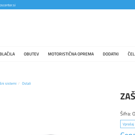
scenter.si
BLAČILA
OBUTEV
MOTORISTIČNA OPREMA
DODATKI
ČEL
šni sistemi
Ostali
ZAŠ
Šifra:
Vprašaj 