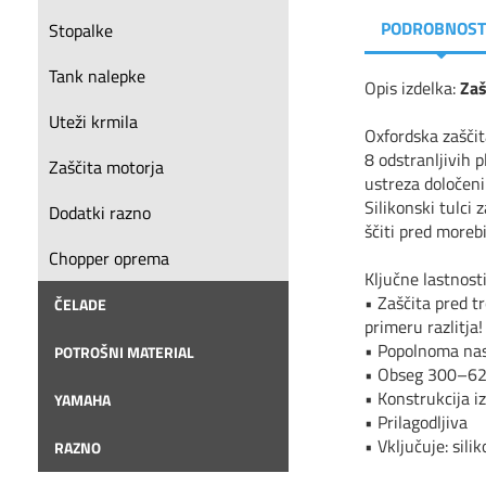
PODROBNOST
Stopalke
Tank nalepke
Opis izdelka:
Za
Uteži krmila
Oxfordska zaščit
8 odstranljivih p
Zaščita motorja
ustreza določeni 
Silikonski tulci
Dodatki razno
ščiti pred moreb
Chopper oprema
Ključne lastnost
• Za
ščita pred t
ČELADE
primeru razlitja!
• Popolnoma nas
POTROŠNI MATERIAL
• Obseg 300–6
• Konstrukcija i
YAMAHA
• Prilagodljiva
• Vklju
čuje: sili
RAZNO