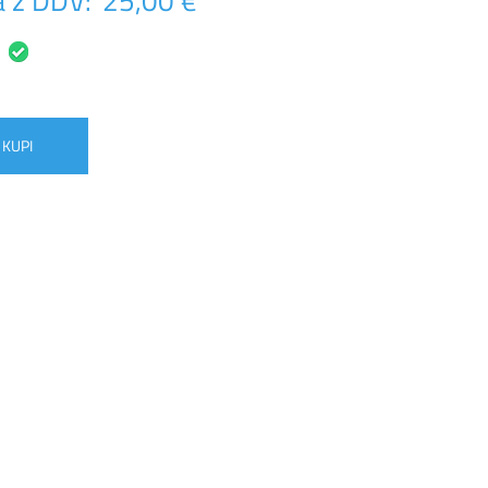
 z DDV:
25,00 €
KUPI