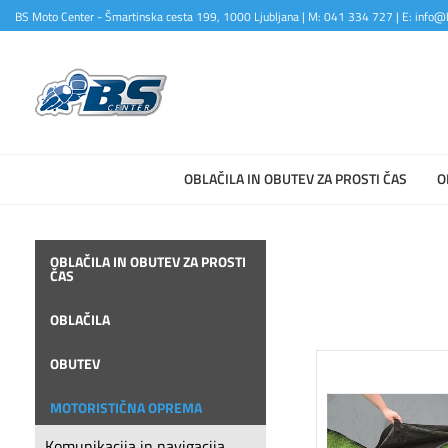
BS Moto Center - Šmartinska cesta 199, 1000 Ljubljana | M: 041 334 727 | E: info@b
OBLAČILA IN OBUTEV ZA PROSTI ČAS
O
OBLAČILA IN OBUTEV ZA PROSTI
ČAS
OBLAČILA
OBUTEV
MOTORISTIČNA OPREMA
Komunikacija in navigacija