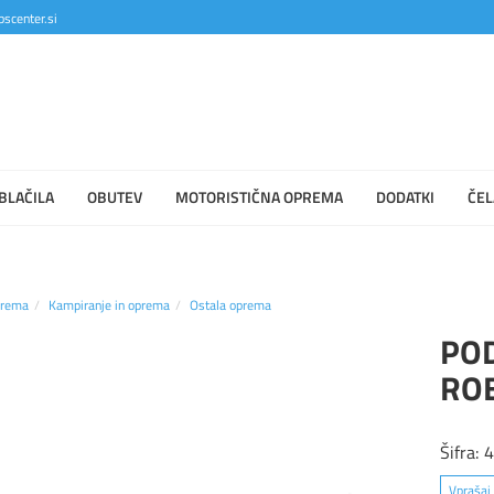
scenter.si
BLAČILA
OBUTEV
MOTORISTIČNA OPREMA
DODATKI
ČEL
prema
Kampiranje in oprema
Ostala oprema
PO
RO
Šifra:
Vprašaj 