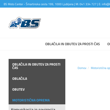
BS Moto Center - Šmartinska cesta 199, 1000 Ljubljana | M: 041 334 727 | E: info@b
OBLAČILA IN OBUTEV ZA PROSTI ČAS
O
OBLAČILA IN OBUTEV ZA PROSTI
ČAS
Domov
Motoristična o
OBLAČILA
OBUTEV
MOTORISTIČNA OPREMA
Komunikacija in navigacija