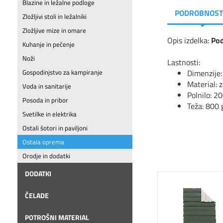
Blazine in ležalne podloge
PODROBNOST
Zložljivi stoli in ležalniki
Zložljive mize in omare
Opis izdelka:
Pod
Kuhanje in pečenje
Noži
Lastnosti:
Dimenzije
Gospodinjstvo za kampiranje
Material: 
Voda in sanitarije
Polnilo: 20
Posoda in pribor
Teža: 800 
Svetilke in elektrika
Ostali šotori in paviljoni
Ostala oprema
Orodje in dodatki
DODATKI
ČELADE
POTROŠNI MATERIAL