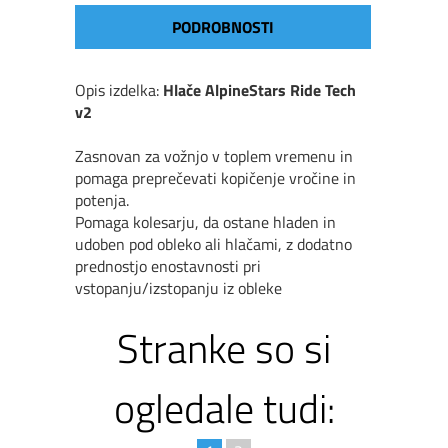
PODROBNOSTI
Opis izdelka:
Hla
č
e AlpineStars Ride Tech
v2
Zasnovan za vožnjo v toplem vremenu in
pomaga preprečevati kopičenje vročine in
potenja.
Pomaga kolesarju, da ostane hladen in
udoben pod obleko ali hlačami, z dodatno
prednostjo enostavnosti pri
vstopanju/izstopanju iz obleke
Stranke so si
ogledale tudi: