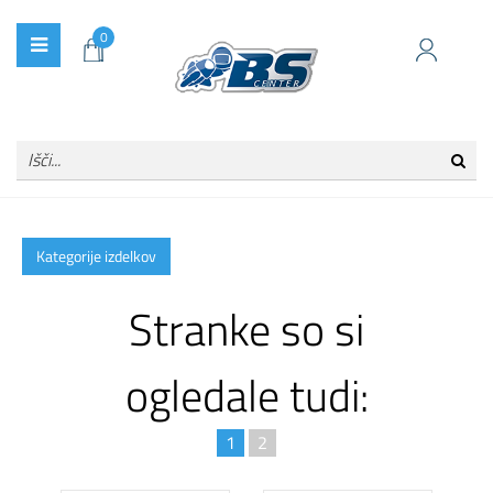
0
Kategorije izdelkov
Stranke so si
ogledale tudi:
1
2