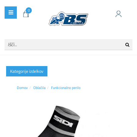
0
Kategorije izdelkov
Domov
Oblačila
Funkcionalno perilo