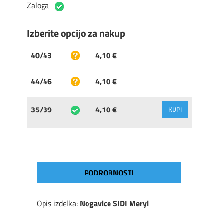
Zaloga
Izberite opcijo za nakup
40/43
4,10 €
44/46
4,10 €
35/39
4,10 €
KUPI
PODROBNOSTI
Opis izdelka:
Nogavice SIDI Meryl