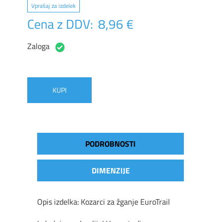
Vprašaj za izdelek
Cena z DDV:
8,96 €
Zaloga
KUPI
PODROBNOSTI
DIMENZIJE
Opis izdelka: Kozarci za
ž
gan
je
EuroTrail