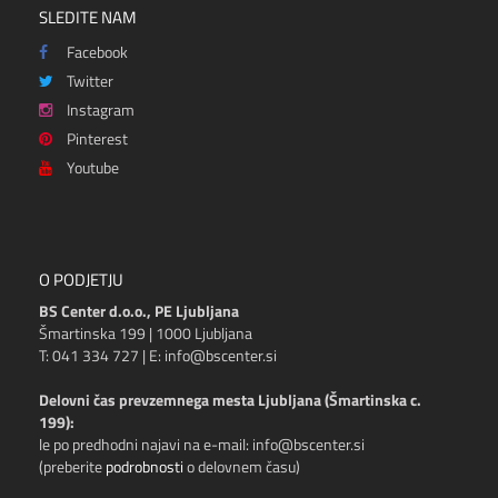
SLEDITE NAM
Facebook
Twitter
Instagram
Pinterest
Youtube
O PODJETJU
BS Center d.o.o., PE Ljubljana
Šmartinska 199 | 1000 Ljubljana
T: 041 334 727 | E: info@bscenter.si
Delovni čas prevzemnega mesta Ljubljana (Šmartinska c.
199):
le po predhodni najavi na e-mail: info@bscenter.si
(preberite
podrobnosti
o delovnem času)