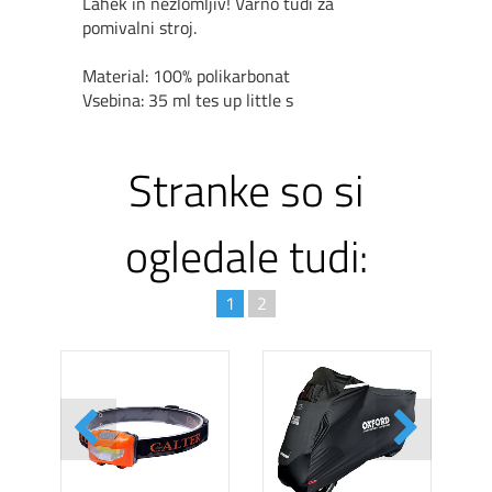
Lahek in nezlomljiv! Varno tudi za
pomivalni stroj.
Material: 100% polikarbonat
Vsebina: 35 ml
tes up little s
Stranke so si
ogledale tudi:
1
2