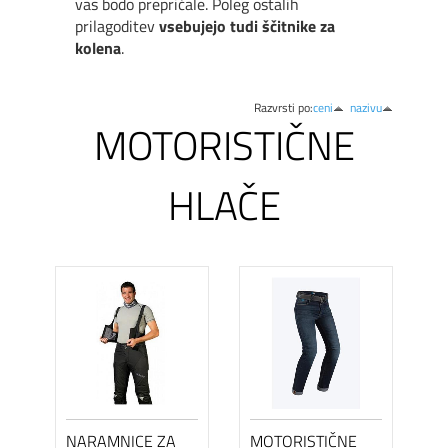
vas bodo prepričale. Poleg ostalih
prilagoditev
vsebujejo tudi ščitnike za
kolena
.
Razvrsti po:
ceni
nazivu
MOTORISTIČNE
HLAČE
NARAMNICE ZA
MOTORISTIČNE