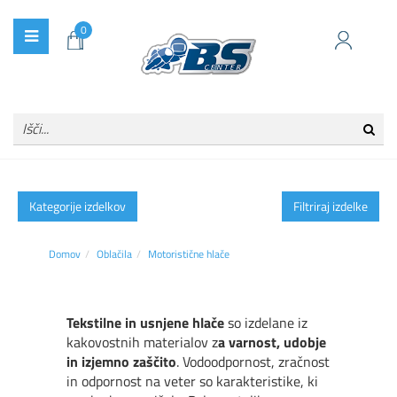
0
Kategorije izdelkov
Filtriraj izdelke
Domov
Oblačila
Motoristične hlače
Tekstilne in usnjene hlače
so izdelane iz
kakovostnih materialov z
a varnost, udobje
in izjemno zaščito
. Vodoodpornost, zračnost
in odpornost na veter so karakteristike, ki