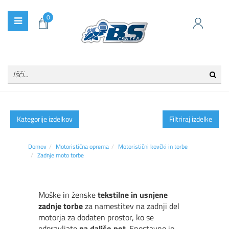
0
Kategorije izdelkov
Filtriraj izdelke
Domov
Motoristična oprema
Motoristični kovčki in torbe
Zadnje moto torbe
Moške in ženske
tekstilne in usnjene
zadnje torbe
za namestitev na zadnji del
motorja za dodaten prostor, ko se
odpravljate
na daljšo pot
. Enostavno jo