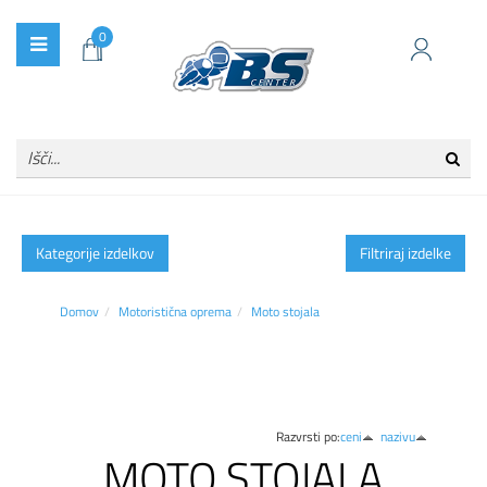
0
Kategorije izdelkov
Filtriraj izdelke
Domov
Motoristična oprema
Moto stojala
Razvrsti po:
ceni
nazivu
MOTO STOJALA