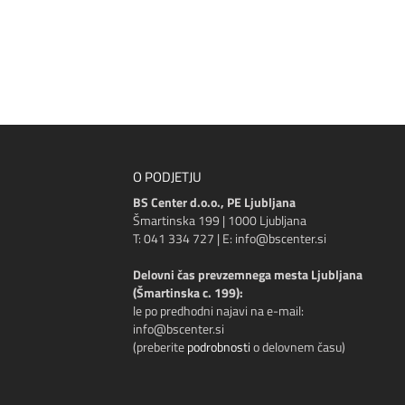
O PODJETJU
BS Center d.o.o., PE Ljubljana
Šmartinska 199 | 1000 Ljubljana
T: 041 334 727 | E: info@bscenter.si
Delovni čas prevzemnega mesta Ljubljana
(Šmartinska c. 199):
le po predhodni najavi na e-mail:
info@bscenter.si
(preberite
podrobnosti
o delovnem času)