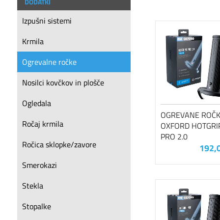
DODATKI
Izpušni sistemi
Krmila
Ogrevalne ročke
Nosilci kovčkov in plošče
Ogledala
OGREVANE ROČ
Ročaj krmila
OXFORD HOTGRI
PRO 2.0
Ročica sklopke/zavore
192,
Smerokazi
Stekla
Stopalke