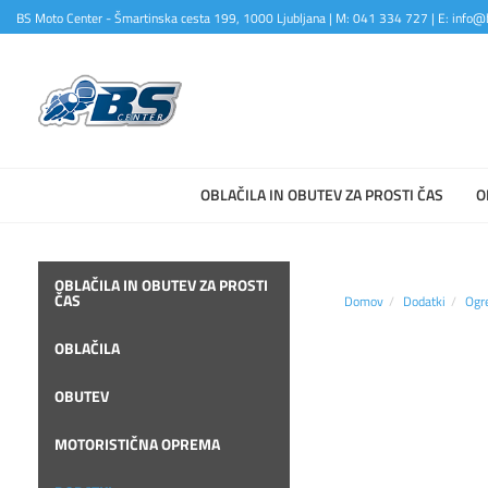
BS Moto Center - Šmartinska cesta 199, 1000 Ljubljana | M: 041 334 727 | E: info@b
OBLAČILA IN OBUTEV ZA PROSTI ČAS
O
OBLAČILA IN OBUTEV ZA PROSTI
ČAS
Domov
Dodatki
Ogr
OBLAČILA
OBUTEV
MOTORISTIČNA OPREMA