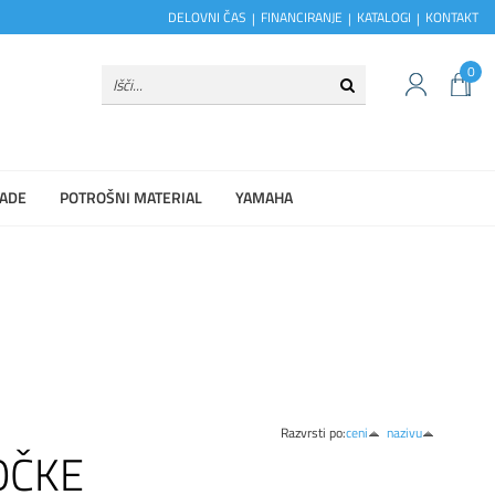
DELOVNI ČAS
FINANCIRANJE
KATALOGI
KONTAKT
0
ADE
POTROŠNI MATERIAL
YAMAHA
Razvrsti po:
ceni
nazivu
OČKE