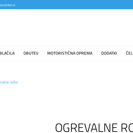
scenter.si
BLAČILA
OBUTEV
MOTORISTIČNA OPREMA
DODATKI
ČEL
evalne ročke
OGREVALNE R