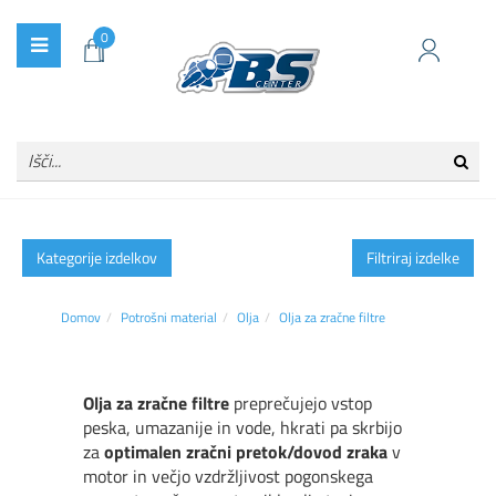
0
Kategorije izdelkov
Filtriraj izdelke
Domov
Potrošni material
Olja
Olja za zračne filtre
Olja za zračne filtre
preprečujejo vstop
peska, umazanije in vode, hkrati pa skrbijo
za
optimalen zračni pretok/dovod zraka
v
motor in večjo vzdržljivost pogonskega