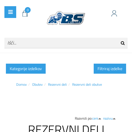
0
Kategorije izdelkov
Filtriraj izdelke
Domov
Obutev
Rezervni deli
Rezervni deli obutve
Razvrsti po:
ceni
nazivu
REZERVNI DELI