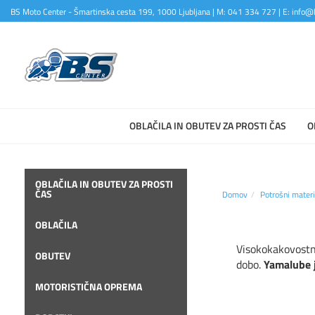
BS Moto Center - Šmartinska cesta 199, 1000 Ljubljana | M: 041 334 727 | E: info@b
OBLAČILA IN OBUTEV ZA PROSTI ČAS
O
OBLAČILA IN OBUTEV ZA PROSTI
ČAS
Domov
Potrošni materi
OBLAČILA
Visokokakovostna 
OBUTEV
dobo.
Yamalube 
MOTORISTIČNA OPREMA