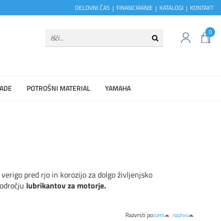
DELOVNI ČAS
FINANCIRANJE
KATALOGI
KONTAKT
0
ADE
POTROŠNI MATERIAL
YAMAHA
erigo pred rjo in korozijo za dolgo življenjsko
odročju
lubrikantov za motorje.
Razvrsti po:
ceni
nazivu