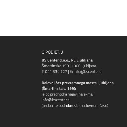
O PODJETJU
BS Center d.o.o., PE Ljubljana
Šmartinska 199 | 1000 Ljubljana
T: 041 334 727 | E: info@bscenter.si
Delovni čas prevzemnega mesta Ljubljana
(Šmartinska c. 199):
le po predhodni najavi na e-mail:
info@bscenter.si
(preberite
podrobnosti
o delovnem času)