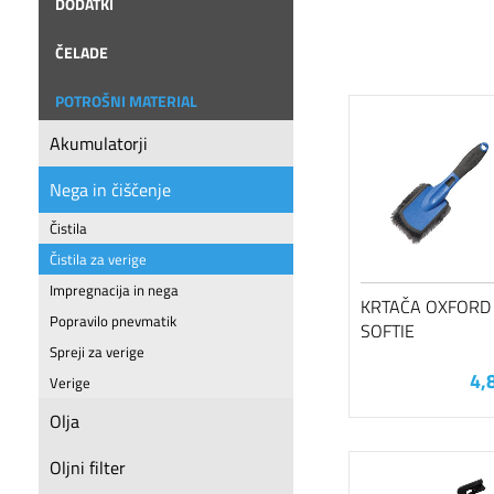
DODATKI
ČELADE
POTROŠNI MATERIAL
Akumulatorji
Nega in čiščenje
Čistila
Čistila za verige
Impregnacija in nega
KRTAČA OXFORD 
Popravilo pnevmatik
SOFTIE
Spreji za verige
4,
Verige
Olja
Oljni filter