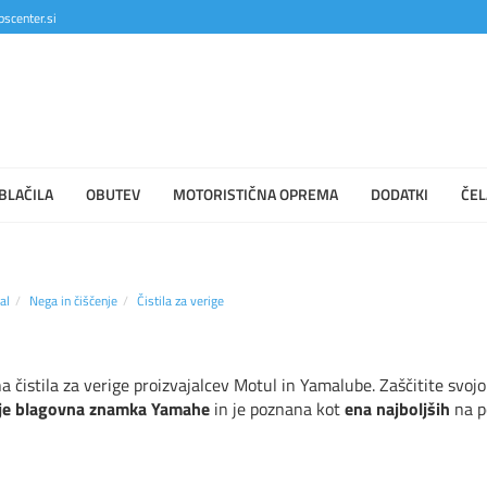
scenter.si
BLAČILA
OBUTEV
MOTORISTIČNA OPREMA
DODATKI
ČEL
al
Nega in čiščenje
Čistila za verige
čistila za verige proizvajalcev Motul in Yamalube. Zaščitite svojo v
je blagovna znamka Yamahe
in je poznana kot
ena najboljših
na p