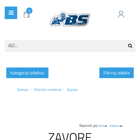
0
Kategorije izdelkov
Filtriraj izdelke
Domov
Potrošni material
Zavore
Razvrsti po:
ceni
nazivu
ZAVORE