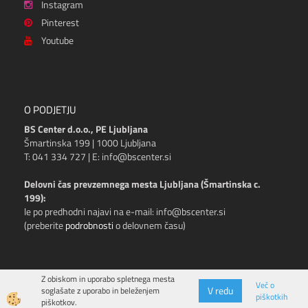
Instagram
Pinterest
Youtube
O PODJETJU
BS Center d.o.o., PE Ljubljana
Šmartinska 199 | 1000 Ljubljana
T: 041 334 727 | E: info@bscenter.si
Delovni čas prevzemnega mesta Ljubljana (Šmartinska c.
199):
le po predhodni najavi na e-mail: info@bscenter.si
(preberite
podrobnosti
o delovnem času)
Z obiskom in uporabo spletnega mesta
Več o
V redu
soglašate z uporabo in beleženjem
piškotkih
Izdelava spletne trgovine
piškotkov.