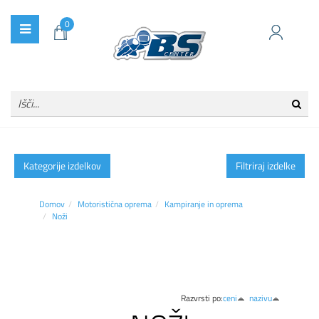
0
Kategorije izdelkov
Filtriraj izdelke
Domov
Motoristična oprema
Kampiranje in oprema
Noži
Razvrsti po:
ceni
nazivu