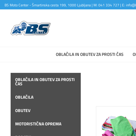
BS Moto Center - Šmartinska cesta 199, 1000 Ljubljana | M: 041 334 727 | E: info@b
OBLAČILA IN OBUTEV ZA PROSTI ČAS
O
OBLAČILA IN OBUTEV ZA PROSTI
ČAS
OBLAČILA
OBUTEV
MOTORISTIČNA OPREMA