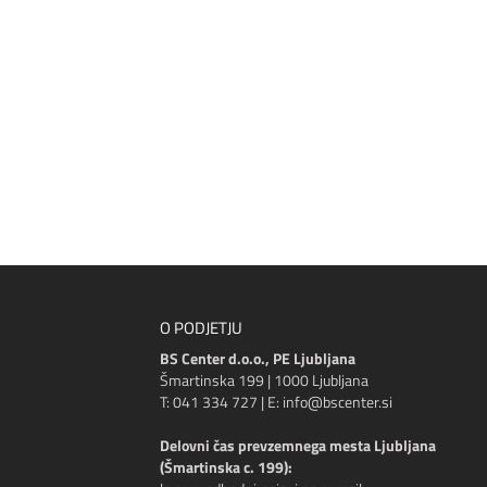
O PODJETJU
BS Center d.o.o., PE Ljubljana
Šmartinska 199 | 1000 Ljubljana
T: 041 334 727 | E: info@bscenter.si
Delovni čas prevzemnega mesta Ljubljana
(Šmartinska c. 199):