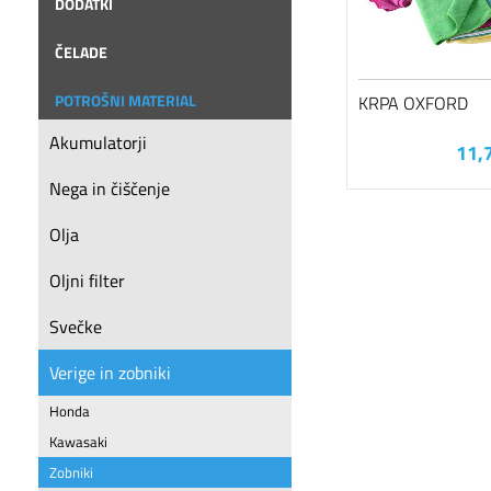
DODATKI
ČELADE
POTROŠNI MATERIAL
KRPA OXFORD
Akumulatorji
11,
Nega in čiščenje
Olja
Oljni filter
Svečke
Verige in zobniki
Honda
Kawasaki
Zobniki