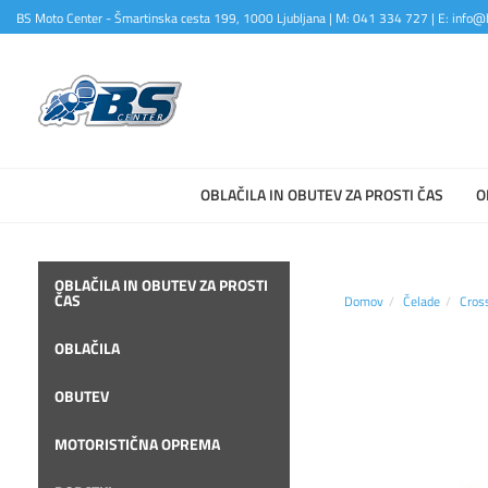
BS Moto Center - Šmartinska cesta 199, 1000 Ljubljana | M: 041 334 727 | E: info@b
OBLAČILA IN OBUTEV ZA PROSTI ČAS
O
OBLAČILA IN OBUTEV ZA PROSTI
ČAS
Domov
Čelade
Cros
OBLAČILA
OBUTEV
MOTORISTIČNA OPREMA