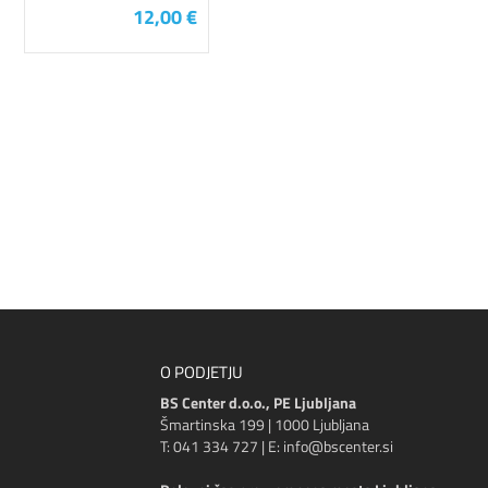
12,00 €
O PODJETJU
BS Center d.o.o., PE Ljubljana
Šmartinska 199 | 1000 Ljubljana
T: 041 334 727 | E: info@bscenter.si