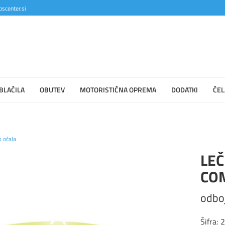
scenter.si
BLAČILA
OBUTEV
MOTORISTIČNA OPREMA
DODATKI
ČEL
s očala
LE
CO
odbo
Šifra: