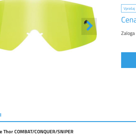
Vprašaj 
Cena
Zaloga
I
če Thor COMBAT/CONQUER/SNIPER