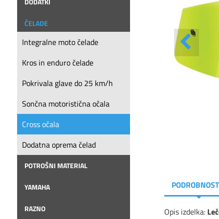
DODATKI
ČELADE
Integralne moto čelade
Kros in enduro čelade
Pokrivala glave do 25 km/h
Sončna motoristična očala
Cross očala
Dodatna oprema čelad
POTROŠNI MATERIAL
PODROBNOST
YAMAHA
RAZNO
Opis izdelka:
Le