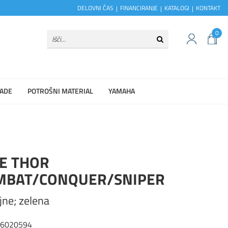
DELOVNI ČAS
FINANCIRANJE
KATALOGI
KONTAKT
0
ADE
POTROŠNI MATERIAL
YAMAHA
ČE THOR
MBAT/CONQUER/SNIPER
jne; zelena
26020594