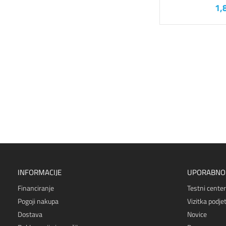
1,
INFORMACIJE
UPORABNO
Financiranje
Testni center
Pogoji nakupa
Vizitka podjet
Dostava
Novice