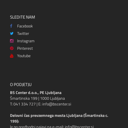
SLEDITE NAM
Facebook
Twitter
Instagram
Pinterest
Youtube
O PODJETJU
BS Center d.o.o., PE Ljubljana
Šmartinska 199 | 1000 Ljubljana
T: 041 334 727 | E: info@bscenter.si
Delovni čas prevzemnega mesta Ljubljana (Šmartinska c.
199):
le po predhodni najavi na e-mail: info@bscenter.si