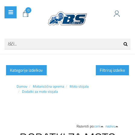
0
Kategorije izdelkov
Filtriraj izdelke
Domov
Motoristična oprema
Moto stojala
Dodatki za moto stojala
Razvrsti po:
ceni
nazivu