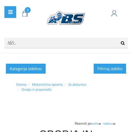
0
Kategorije izdelkov
Filtriraj izdelke
Domov
Motoristična oprema
Za delavnico
Orodja in pripomočki
Razvrsti po:
ceni
nazivu