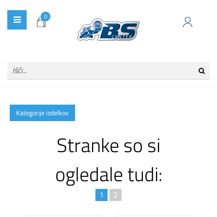
0
Kategorije izdelkov
Stranke so si
ogledale tudi:
1
2