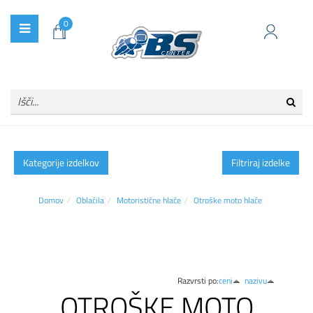
0
Kategorije izdelkov
Filtriraj izdelke
Domov
Oblačila
Motoristične hlače
Otroške moto hlače
Razvrsti po:
ceni
nazivu
OTROŠKE MOTO