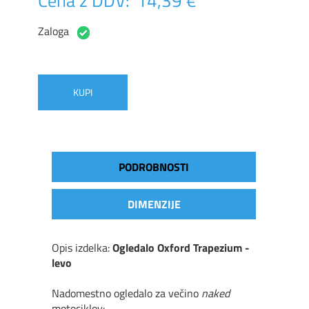
Cena z DDV:
14,39 €
Zaloga
KUPI
PODROBNOSTI
DIMENZIJE
Opis izdelka:
Ogledalo Oxford Trapezium -
levo
Nadomestno ogledalo za večino
naked
motociklov: