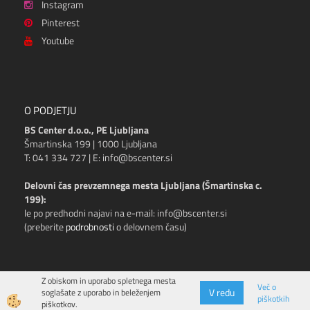
Instagram
Pinterest
Youtube
O PODJETJU
BS Center d.o.o., PE Ljubljana
Šmartinska 199 | 1000 Ljubljana
T: 041 334 727 | E: info@bscenter.si
Delovni čas prevzemnega mesta Ljubljana (Šmartinska c.
199):
le po predhodni najavi na e-mail: info@bscenter.si
(preberite
podrobnosti
o delovnem času)
Z obiskom in uporabo spletnega mesta
Več o
V redu
soglašate z uporabo in beleženjem
piškotkih
Izdelava spletne trgovine
piškotkov.