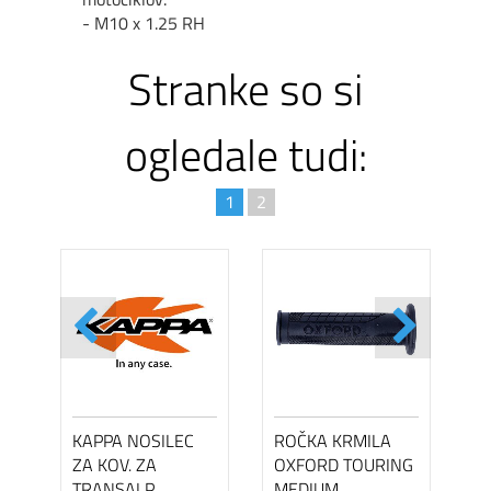
- M10 x 1.25 RH
Stranke so si
ogledale tudi:
1
2
KAPPA NOSILEC
ROČKA KRMILA
ZA KOV. ZA
OXFORD TOURING
TRANSALP
MEDIUM