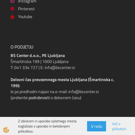
Instagram
Pinterest
Youtube
O PODJETJU
BS Center d.o.o., PE Ljubljana
Šmartinska 199 | 1000 Ljubljana
T: 041 334 727 | E: info@bscenter.si
Delovni čas prevzemnega mesta Ljubljana (Šmartinska c.
199):
le po predhodni najavi na e-mail: info@bscenter.si
(preberite
podrobnosti
o delovnem času)
Z obiskom in uporabo spletnega mesta
Več o
V redu
soglašate z uporabo in beleženjem
piškotkih
Izdelava spletne trgovine
piškotkov.