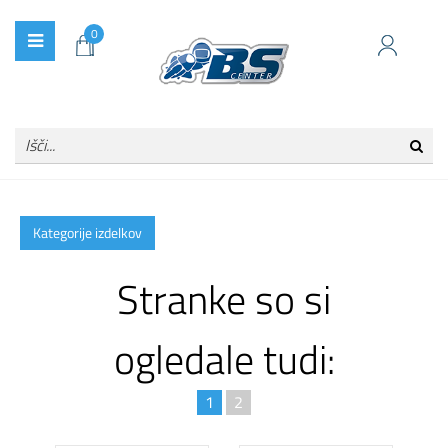
0
Kategorije izdelkov
Stranke so si
ogledale tudi:
1
2