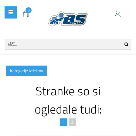
0
Kategorije izdelkov
Stranke so si
ogledale tudi:
1
2