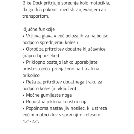
Bike Dock pritrjuje sprednje kolo motocikla,
da ga drži pokonci med shranjevanjem ali
transportom.
Ključne funkcije
• Vrtljiva glava v ve
č položajih za najboljšo
podporo sprednjemu kolesu
• Obro
č za pritrditev dodatne ključavnice
(naprodaj posebej)
• Priklopno postajo lahko uporabljate
prostostoje
čo, privijačeno na tla ali na
prikolico
• Reža za pritrditev dodatnega traku za
podporo koles (ni vklju
čen)
• Mo
čne gumijaste noge
• Robustna jeklena konstrukcija
• Popolnoma nastavljiv nosilec, ki ustreza
ve
čini motociklov s sprednjim kolesom
12"-22".