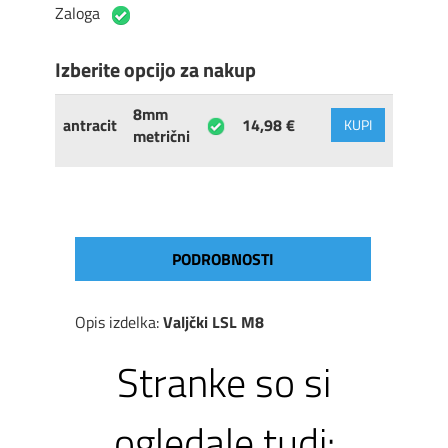
Zaloga
Izberite opcijo za nakup
8mm
antracit
14,98 €
KUPI
metrični
PODROBNOSTI
Opis izdelka:
Valjčki LSL M8
Stranke so si
ogledale tudi: