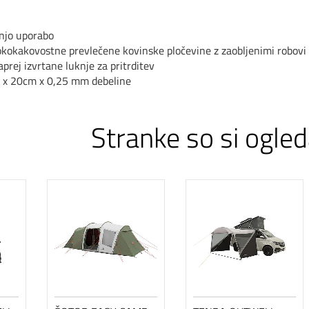
njo uporabo
sokokakovostne prevle
čene kovinske pločevine z zaobljenimi robovi
prej izvrtane luknje za pritrditev
0 x 20cm x 0,25 mm debeline
Stranke so si ogled