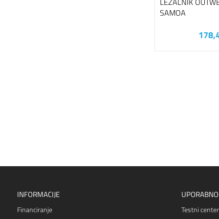
LEŽALNIK OUTW
SAMOA
178,
INFORMACIJE
UPORABNO
Financiranje
Testni center