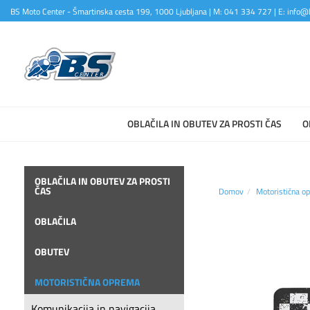
BS Moto Center - Šmartinska cesta 199, 1000 Ljubljana | M: 041 334 727 | E: info@b
OBLAČILA IN OBUTEV ZA PROSTI ČAS
O
OBLAČILA IN OBUTEV ZA PROSTI
ČAS
Domov
Motoristična o
OBLAČILA
OBUTEV
MOTORISTIČNA OPREMA
Komunikacija in navigacija