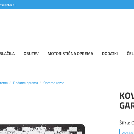
scenter.si
BLAČILA
OBUTEV
MOTORISTIČNA OPREMA
DODATKI
ČEL
prema
Dodatna oprema
Oprema razno
KO
GAR
Šifra:
Vprašaj 