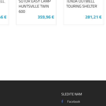
ELL
ŠOTOR EASY CAMP
TENDA OUTWELL
HUNTSVILLE TWIN
TOURING SHELTER
600
46 €
359,96 €
281,21 €
SLEDITE NAM
Facebook