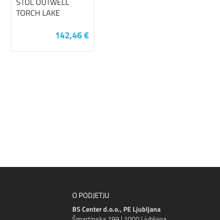
STOL OUTWELL
TORCH LAKE
142,46 €
O PODJETJU
BS Center d.o.o., PE Ljubljana
Šmartinska 199 | 1000 Ljubljana