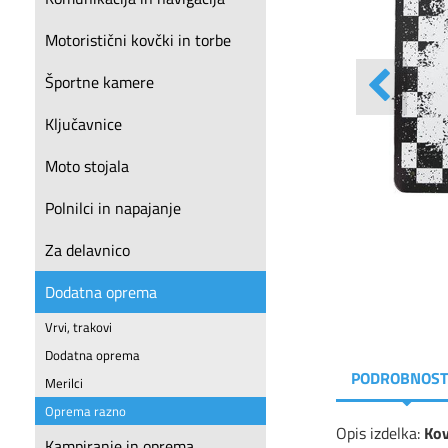
Motoristični kovčki in torbe
Športne kamere
Ključavnice
Moto stojala
Polnilci in napajanje
Za delavnico
Dodatna oprema
Vrvi, trakovi
Dodatna oprema
PODROBNOST
Merilci
Oprema razno
Opis izdelka:
Kov
Kampiranje in oprema