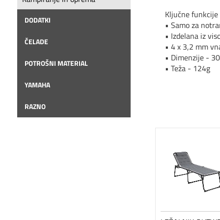
Ključne funkcije
DODATKI
• Samo za notra
• Izdelana iz vi
ČELADE
• 4 x 3,2 mm vna
• Dimenzije - 3
POTROŠNI MATERIAL
• Teža - 124g
YAMAHA
RAZNO