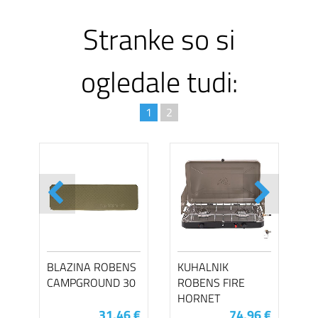
Stranke so si
ogledale tudi:
1
2
BLAZINA ROBENS
KUHALNIK
CAMPGROUND 30
ROBENS FIRE
HORNET
31,46 €
74,96 €