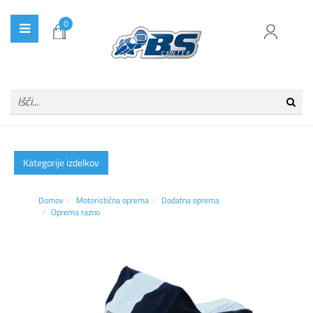
0
Kategorije izdelkov
Domov
Motoristična oprema
Dodatna oprema
Oprema razno