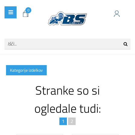
0
Kategorije izdelkov
Stranke so si
ogledale tudi:
1
2