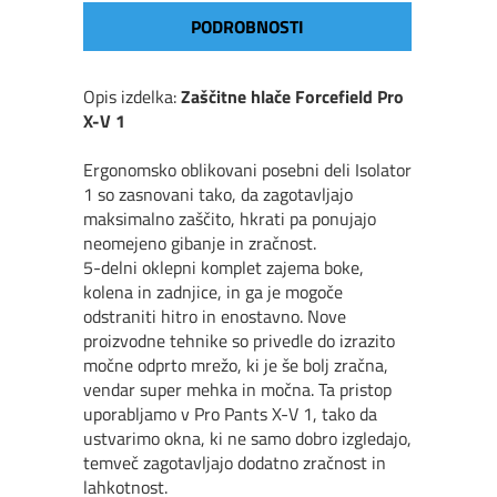
PODROBNOSTI
Opis izdelka:
Zaščitne hlače Forcefield Pro
X-V 1
Ergonomsko oblikovani posebni deli Isolator
1 so zasnovani tako, da zagotavljajo
maksimalno zaščito, hkrati pa ponujajo
neomejeno gibanje in zračnost.
5-delni oklepni komplet zajema boke,
kolena in zadnjice, in ga je mogoče
odstraniti hitro in enostavno. Nove
proizvodne tehnike so privedle do izrazito
močne odprto mrežo, ki je še bolj zračna,
vendar super mehka in močna. Ta pristop
uporabljamo v Pro Pants X-V 1, tako da
ustvarimo okna, ki ne samo dobro izgledajo,
temveč zagotavljajo dodatno zračnost in
lahkotnost.