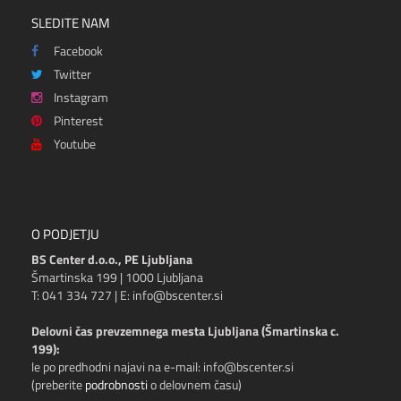
SLEDITE NAM
Facebook
Twitter
Instagram
Pinterest
Youtube
O PODJETJU
BS Center d.o.o., PE Ljubljana
Šmartinska 199 | 1000 Ljubljana
T: 041 334 727 | E: info@bscenter.si
Delovni čas prevzemnega mesta Ljubljana (Šmartinska c.
199):
le po predhodni najavi na e-mail: info@bscenter.si
(preberite
podrobnosti
o delovnem času)