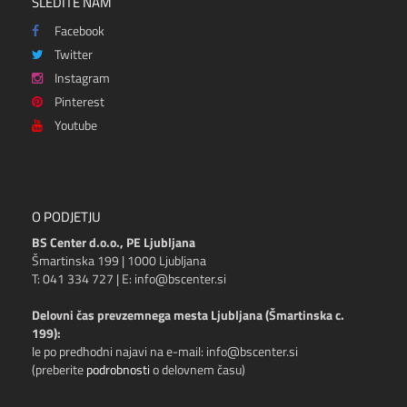
SLEDITE NAM
Facebook
Twitter
Instagram
Pinterest
Youtube
O PODJETJU
BS Center d.o.o., PE Ljubljana
Šmartinska 199 | 1000 Ljubljana
T: 041 334 727 | E: info@bscenter.si
Delovni čas prevzemnega mesta Ljubljana (Šmartinska c.
199):
le po predhodni najavi na e-mail: info@bscenter.si
(preberite
podrobnosti
o delovnem času)