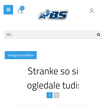
0
Kategorije izdelkov
Stranke so si
ogledale tudi:
1
2