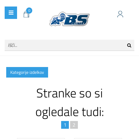
0
Kategorije izdelkov
Stranke so si
ogledale tudi:
1
2