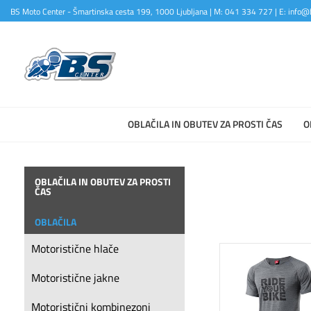
BS Moto Center - Šmartinska cesta 199, 1000 Ljubljana | M: 041 334 727 | E: info@b
OBLAČILA IN OBUTEV ZA PROSTI ČAS
O
OBLAČILA IN OBUTEV ZA PROSTI
ČAS
OBLAČILA
Motoristične hlače
Motoristične jakne
Motoristični kombinezoni