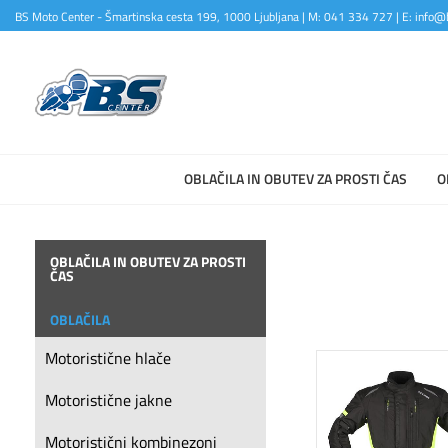
BS Moto Center - Šmartinska cesta 199, 1000 Ljubljana | M: 041 334 727 | E: info@b
OBLAČILA IN OBUTEV ZA PROSTI ČAS
O
OBLAČILA IN OBUTEV ZA PROSTI
ČAS
OBLAČILA
Motoristične hlače
Motoristične jakne
Motoristični kombinezoni