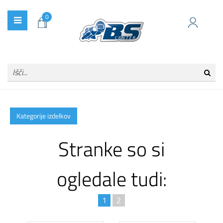
0
Kategorije izdelkov
Stranke so si
ogledale tudi:
1
2