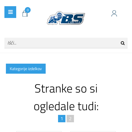
0
Kategorije izdelkov
Stranke so si
ogledale tudi:
1
2