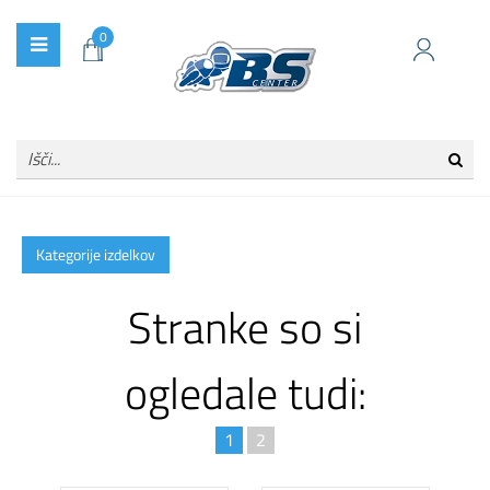
0
Kategorije izdelkov
Stranke so si
ogledale tudi:
1
2