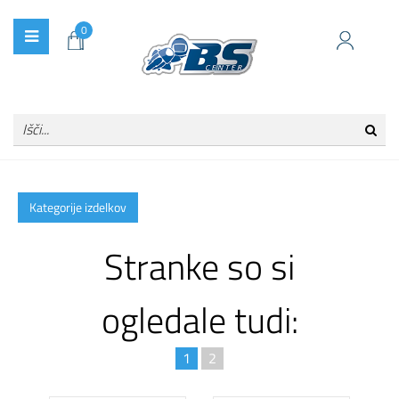
0
Kategorije izdelkov
Stranke so si
ogledale tudi:
1
2