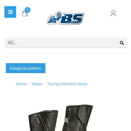
0
Kategorije izdelkov
Domov
Obutev
Touring motoristični škornji