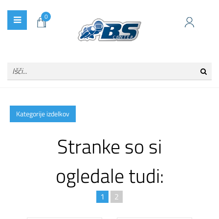
0
Kategorije izdelkov
Stranke so si
ogledale tudi:
1
2