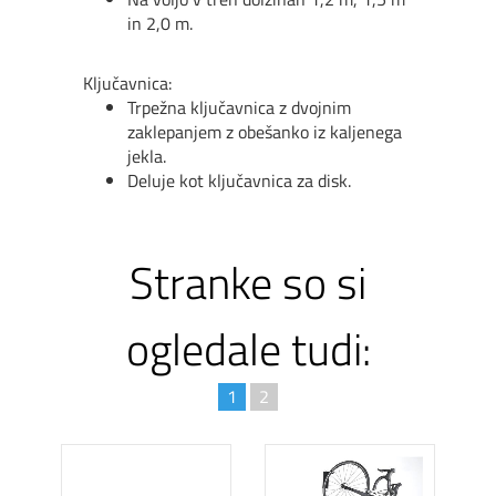
in 2,0 m.
Klju
čavnica:
Trpežna klju
čavnica z dvojnim
zaklepanjem z obešanko iz kaljenega
jekla.
Deluje kot klju
čavnica za disk.
Stranke so si
ogledale tudi:
1
2