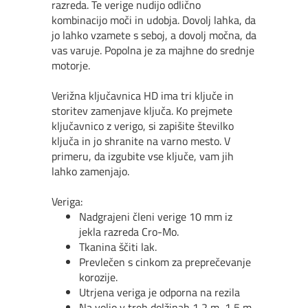
razreda. Te verige nudijo odlično
kombinacijo moči in udobja. Dovolj lahka, da
jo lahko vzamete s seboj, a dovolj močna, da
vas varuje. Popolna je za majhne do srednje
motorje.
Verižna ključavnica HD ima tri ključe in
storitev zamenjave ključa. Ko prejmete
ključavnico z verigo, si zapišite številko
ključa in jo shranite na varno mesto. V
primeru, da izgubite vse ključe, vam jih
lahko zamenjajo.
Veriga:
Nadgrajeni členi verige 10 mm iz
jekla razreda Cro-Mo.
Tkanina š
čiti lak.
Prevle
čen s cinkom za preprečevanje
korozije.
Utrjena veriga je odporna na rezila
Na voljo v treh dolžinah 1,2 m, 1,5 m