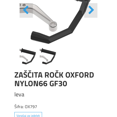
ZAŠČITA ROČK OXFORD
NYLON66 GF30
leva
Šifra:
OX797
Vprašaj za izdelek