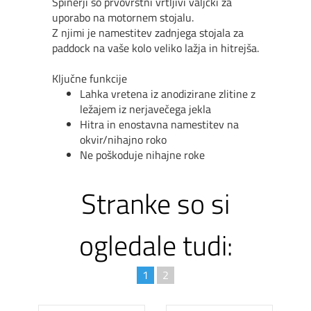
Spinerji so prvovrstni vrtljivi valjčki za
uporabo na motornem stojalu.
Z njimi je namestitev zadnjega stojala za
paddock na vaše kolo veliko lažja in hitrejša.
Ključne funkcije
Lahka vretena iz anodizirane zlitine z
ležajem iz nerjavečega jekla
Hitra in enostavna namestitev na
okvir/nihajno roko
Ne poškoduje nihajne roke
Stranke so si
ogledale tudi:
1
2