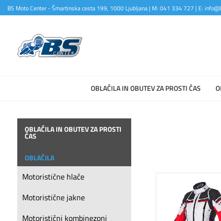
BS Moto Center - Šmartinska cesta 199, 1000 Ljubljana | M: 041 334 727 | E: info@b
OBLAČILA IN OBUTEV ZA PROSTI ČAS
O
OBLAČILA IN OBUTEV ZA PROSTI
ČAS
OBLAČILA
Motoristične hlače
Motoristične jakne
Motoristični kombinezoni