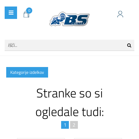
0
Kategorije izdelkov
Stranke so si
ogledale tudi:
1
2